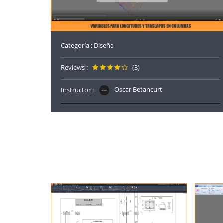
Categoría :
Diseño
Reviews :
(3)
Instructor :
Oscar Betancurt