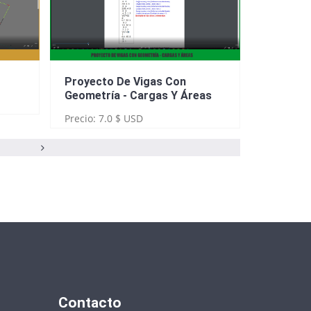
o
Proyecto De Vigas Con
Geometr
Geometría - Cargas Y Áreas
Autocad
Precio: 7.0 $ USD
Precio: 3
Contacto